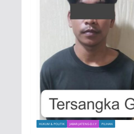
HUKUM & POLITIK
JABAR-JATENG-D.I.Y
PILIHAN