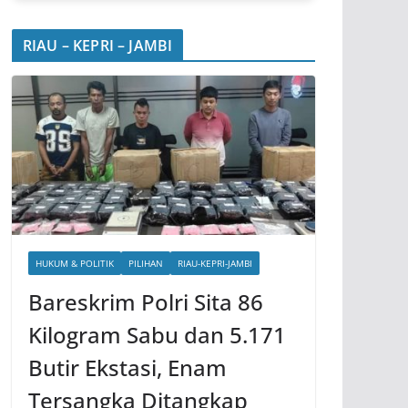
RIAU – KEPRI – JAMBI
HUKUM & POLITIK
PILIHAN
RIAU-KEPRI-JAMBI
Bareskrim Polri Sita 86
Kilogram Sabu dan 5.171
Butir Ekstasi, Enam
Tersangka Ditangkap