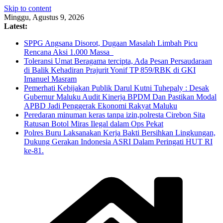
Skip to content
Minggu, Agustus 9, 2026
Latest:
SPPG Angsana Disorot, Dugaan Masalah Limbah Picu
Rencana Aksi 1.000 Massa
Toleransi Umat Beragama tercipta, Ada Pesan Persaudaraan
di Balik Kehadiran Prajurit Yonif TP 859/RBK di GKI
Imanuel Masram
Pemerhati Kebijakan Publik Darul Kutni Tuhepaly : Desak
Gubernur Maluku Audit Kinerja BPDM Dan Pastikan Modal
APBD Jadi Penggerak Ekonomi Rakyat Maluku
Peredaran minuman keras tanpa izin,polresta Cirebon Sita
Ratusan Botol Miras Ilegal dalam Ops Pekat
Polres Buru Laksanakan Kerja Bakti Bersihkan Lingkungan,
Dukung Gerakan Indonesia ASRI Dalam Peringati HUT RI
ke-81.