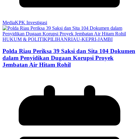
MediaKPK Investigasi
HUKUM & POLITIK
PILIHAN
RIAU-KEPRI-JAMBI
Polda Riau Periksa 39 Saksi dan Sita 104 Dokumen
dalam Penyidikan Dugaan Korupsi Proyek
Jembatan Air Hitam Rohil