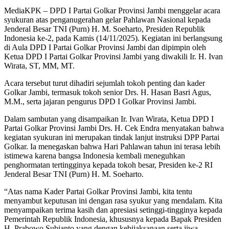
MediaKPK – DPD I Partai Golkar Provinsi Jambi menggelar acara
syukuran atas penganugerahan gelar Pahlawan Nasional kepada
Jenderal Besar TNI (Purn) H. M. Soeharto, Presiden Republik
Indonesia ke-2, pada Kamis (14/11/2025). Kegiatan ini berlangsung
di Aula DPD I Partai Golkar Provinsi Jambi dan dipimpin oleh
Ketua DPD I Partai Golkar Provinsi Jambi yang diwakili Ir. H. Ivan
Wirata, ST, MM, MT.
Acara tersebut turut dihadiri sejumlah tokoh penting dan kader
Golkar Jambi, termasuk tokoh senior Drs. H. Hasan Basri Agus,
M.M., serta jajaran pengurus DPD I Golkar Provinsi Jambi.
Dalam sambutan yang disampaikan Ir. Ivan Wirata, Ketua DPD I
Partai Golkar Provinsi Jambi Drs. H. Cek Endra menyatakan bahwa
kegiatan syukuran ini merupakan tindak lanjut instruksi DPP Partai
Golkar. Ia menegaskan bahwa Hari Pahlawan tahun ini terasa lebih
istimewa karena bangsa Indonesia kembali meneguhkan
penghormatan tertingginya kepada tokoh besar, Presiden ke-2 RI
Jenderal Besar TNI (Purn) H. M. Soeharto.
“Atas nama Kader Partai Golkar Provinsi Jambi, kita tentu
menyambut keputusan ini dengan rasa syukur yang mendalam. Kita
menyampaikan terima kasih dan apresiasi setinggi-tingginya kepada
Pemerintah Republik Indonesia, khususnya kepada Bapak Presiden
H. Prabowo Subianto yang dengan kebijaksanaan serta jiwa