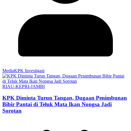
MediaKPK Investigasi
RIAU-KEPRI-JAMBI
KPK Diminta Turun Tangan, Dugaan Penimbunan
Bibir Pantai di Teluk Mata Ikan Nongsa Jadi
Sorotan