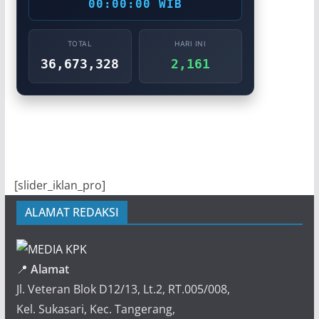
00:00:00 WIB
TOTAL
HARI INI
36,673,328
2,161
[slider_iklan_pro]
ALAMAT REDAKSI
📍
Alamat
Jl. Veteran Blok D12/13, Lt.2, RT.005/008,
Kel. Sukasari, Kec. Tangerang,