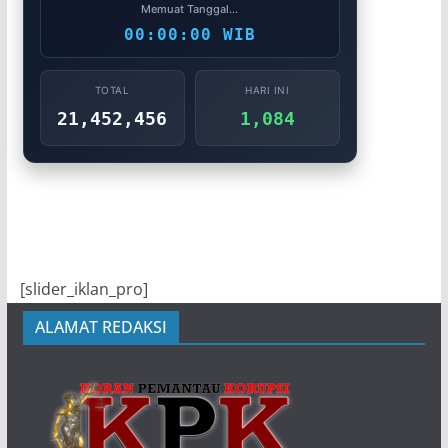
Memuat Tanggal...
00:00:00 WIB
TOTAL
HARI INI
21,452,456
1,084
[slider_iklan_pro]
ALAMAT REDAKSI