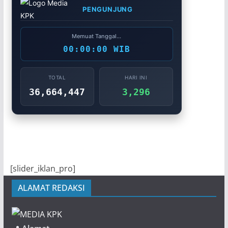
PENGUNJUNG
Memuat Tanggal...
00:00:00 WIB
TOTAL
HARI INI
36,664,447
3,296
[slider_iklan_pro]
ALAMAT REDAKSI