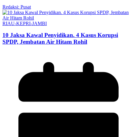
Redaksi: Pusat
RIAU-KEPRI-JAMBI
10 Jaksa Kawal Penyidikan. 4 Kasus Korupsi
SPDP, Jembatan Air Hitam Rohil