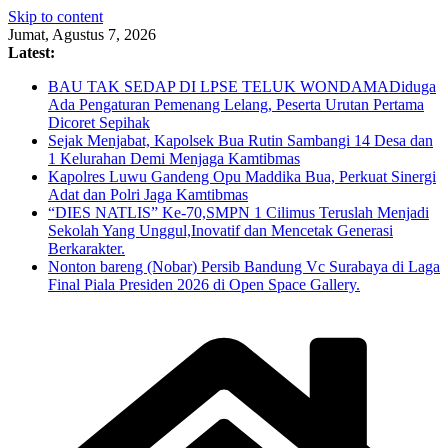
Skip to content
Jumat, Agustus 7, 2026
Latest:
BAU TAK SEDAP DI LPSE TELUK WONDAMADiduga
Ada Pengaturan Pemenang Lelang, Peserta Urutan Pertama
Dicoret Sepihak
Sejak Menjabat, Kapolsek Bua Rutin Sambangi 14 Desa dan
1 Kelurahan Demi Menjaga Kamtibmas
Kapolres Luwu Gandeng Opu Maddika Bua, Perkuat Sinergi
Adat dan Polri Jaga Kamtibmas
“DIES NATLIS” Ke-70,SMPN 1 Cilimus Teruslah Menjadi
Sekolah Yang Unggul,Inovatif dan Mencetak Generasi
Berkarakter.
Nonton bareng (Nobar) Persib Bandung Vc Surabaya di Laga
Final Piala Presiden 2026 di Open Space Gallery.