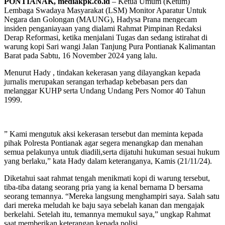
PONTIANAK, mediakpk.co.id
– Ketua Umum (Ketum)
Lembaga Swadaya Masyarakat (LSM) Monitor Aparatur Untuk
Negara dan Golongan (MAUNG), Hadysa Prana mengecam
insiden penganiayaan yang dialami Rahmat Pimpinan Redaksi
Derap Reformasi, ketika menjalani Tugas dan sedang istirahat di
warung kopi Sari wangi Jalan Tanjung Pura Pontianak Kalimantan
Barat pada Sabtu, 16 November 2024 yang lalu.
Menurut Hady , tindakan kekerasan yang dilayangkan kepada
jurnalis merupakan serangan terhadap kebebasan pers dan
melanggar KUHP serta Undang Undang Pers Nomor 40 Tahun
1999.
” Kami mengutuk aksi kekerasan tersebut dan meminta kepada
pihak Polresta Pontianak agar segera menangkap dan menahan
semua pelakunya untuk diadili,serta dijatuhi hukuman sesuai hukum
yang berlaku,” kata Hady dalam keteranganya, Kamis (21/11/24).
Diketahui saat rahmat tengah menikmati kopi di warung tersebut,
tiba-tiba datang seorang pria yang ia kenal bernama D bersama
seorang temannya. “Mereka langsung menghampiri saya. Salah satu
dari mereka meludah ke baju saya sebelah kanan dan mengajak
berkelahi. Setelah itu, temannya memukul saya,” ungkap Rahmat
saat memberikan keterangan kepada polisi.