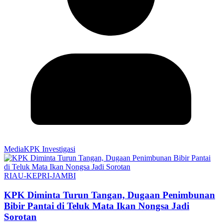
MediaKPK Investigasi
RIAU-KEPRI-JAMBI
KPK Diminta Turun Tangan, Dugaan Penimbunan
Bibir Pantai di Teluk Mata Ikan Nongsa Jadi
Sorotan