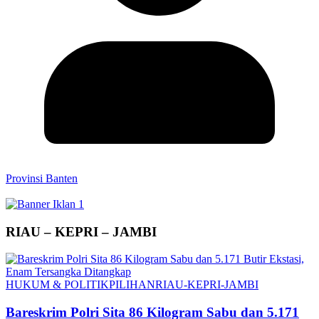
Provinsi Banten
RIAU – KEPRI – JAMBI
HUKUM & POLITIK
PILIHAN
RIAU-KEPRI-JAMBI
Bareskrim Polri Sita 86 Kilogram Sabu dan 5.171