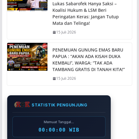
Lukas Sabarofek Hanya Saksi –
Koalisi Hukum & LSM Beri
Peringatan Keras: Jangan Tutup
Mata dan Telinga!
15 Juli 2026
PENEMUAN GUNUNG EMAS BARU
PAPUA : “AKAN ADA KISAH DUKA
KEMBALI”, WARGA: “TAK ADA
TAMBANG GRATIS DI TANAH KITA!”
15 Juli 2026
STATISTIK PENGUNJUNG
Memuat Tanggal...
00:00:00 WIB