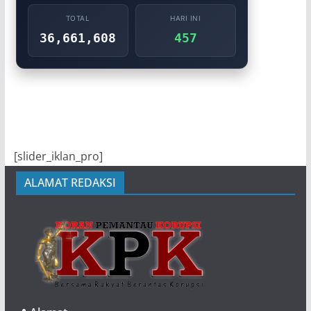
TOTAL
HARI INI
36,661,608
457
[slider_iklan_pro]
ALAMAT REDAKSI