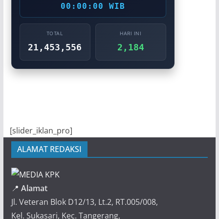
00:00:00 WIB
TOTAL
HARI INI
21,453,556
2,184
[slider_iklan_pro]
ALAMAT REDAKSI
📍
Alamat
Jl. Veteran Blok D12/13, Lt.2, RT.005/008,
Kel. Sukasari, Kec. Tangerang,