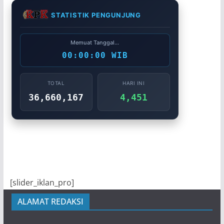
STATISTIK PENGUNJUNG
Memuat Tanggal...
00:00:00 WIB
TOTAL
HARI INI
36,660,167
4,451
[slider_iklan_pro]
ALAMAT REDAKSI