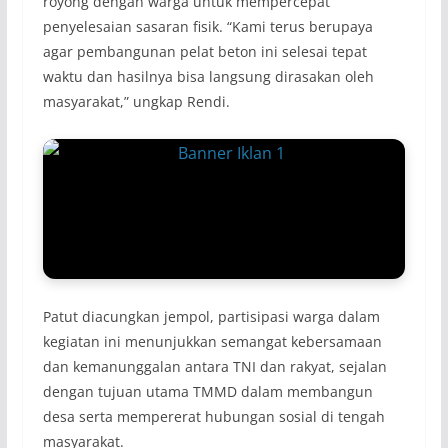
royong dengan warga untuk mempercepat
penyelesaian sasaran fisik. “Kami terus berupaya
agar pembangunan pelat beton ini selesai tepat
waktu dan hasilnya bisa langsung dirasakan oleh
masyarakat,” ungkap Rendi.
Patut diacungkan jempol, partisipasi warga dalam
kegiatan ini menunjukkan semangat kebersamaan
dan kemanunggalan antara TNI dan rakyat, sejalan
dengan tujuan utama TMMD dalam membangun
desa serta mempererat hubungan sosial di tengah
masyarakat.