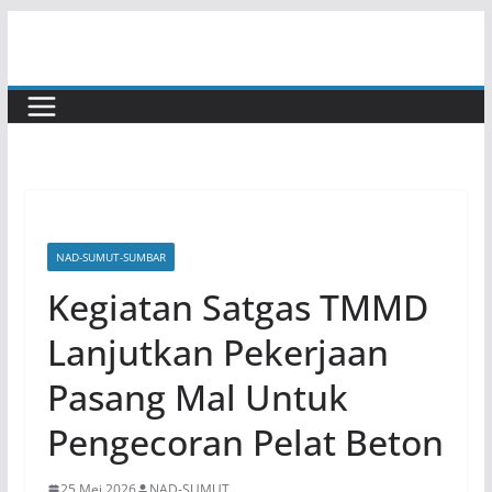
Skip
to
content
NAD-SUMUT-SUMBAR
Kegiatan Satgas TMMD
Lanjutkan Pekerjaan
Pasang Mal Untuk
Pengecoran Pelat Beton
25 Mei 2026
NAD-SUMUT