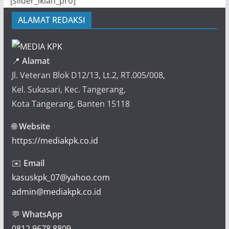
[slider_iklan_pro]
ALAMAT REDAKSI
📍
Alamat
Jl. Veteran Blok D12/13, Lt.2, RT.005/008,
Kel. Sukasari, Kec. Tangerang,
Kota Tangerang, Banten 15118
🌐
Website
https://mediakpk.co.id
✉️
Email
kasuskpk_07@yahoo.com
admin@mediakpk.co.id
💬
WhatsApp
0812 9678 8809