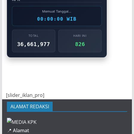
Memuat Tanggal...
00:00:00 WIB
TOTAL
HARI INI
36,661,977
826
[slider_iklan_pro]
ALAMAT REDAKSI
📍
Alamat