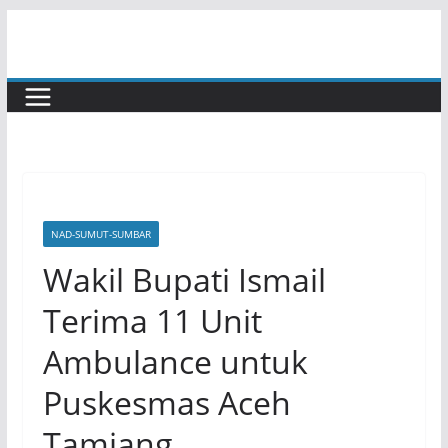
Skip
to
content
NAD-SUMUT-SUMBAR
Wakil Bupati Ismail
Terima 11 Unit
Ambulance untuk
Puskesmas Aceh
Tamiang