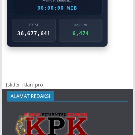
Memuat Tanggal...
00:00:00 WIB
TOTAL
HARI INI
36,677,641
6,474
[slider_iklan_pro]
ALAMAT REDAKSI