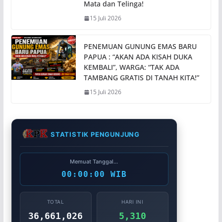
Mata dan Telinga!
15 Juli 2026
PENEMUAN GUNUNG EMAS BARU
PAPUA : “AKAN ADA KISAH DUKA
KEMBALI”, WARGA: “TAK ADA
TAMBANG GRATIS DI TANAH KITA!”
15 Juli 2026
STATISTIK PENGUNJUNG
Memuat Tanggal...
00:00:00 WIB
TOTAL
HARI INI
36,661,026
5,310