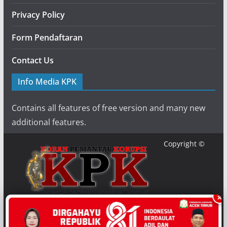
Privacy Policy
Form Pendaftaran
Contact Us
Info Media KPK
Contains all features of free version and many new
additional features.
Copyright ©
×
{2020} {
Media-KPK
}. Powered by {Media KPK} and {
Koran
Pemantau Korupsi
}.