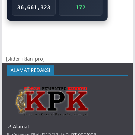
36,661,323
172
[slider_iklan_pro]
ALAMAT REDAKSI
📍
Alamat