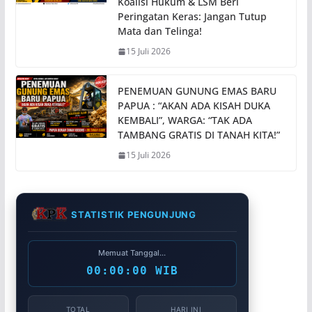
Koalisi Hukum & LSM Beri
Peringatan Keras: Jangan Tutup
Mata dan Telinga!
15 Juli 2026
PENEMUAN GUNUNG EMAS BARU
PAPUA : “AKAN ADA KISAH DUKA
KEMBALI”, WARGA: “TAK ADA
TAMBANG GRATIS DI TANAH KITA!”
15 Juli 2026
STATISTIK PENGUNJUNG
Memuat Tanggal...
00:00:00 WIB
TOTAL
HARI INI