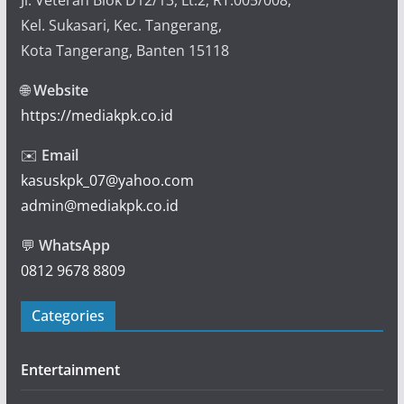
Jl. Veteran Blok D12/13, Lt.2, RT.005/008,
Kel. Sukasari, Kec. Tangerang,
Kota Tangerang, Banten 15118
🌐
Website
https://mediakpk.co.id
✉️
Email
kasuskpk_07@yahoo.com
admin@mediakpk.co.id
💬
WhatsApp
0812 9678 8809
Categories
Entertainment