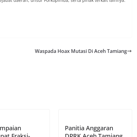
jabat daerah, unsur Forkopimda, serta pihak terkait lainnya.
Waspada Hoax Mutasi Di Aceh Tamiang
ampaian
Panitia Anggaran
pat Fraksi-
DPRK Aceh Tamiang