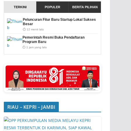
TERKINI
POPULER
BERITA PILIHAN
Peluncuran Fitur Baru Startup Lokal Sukses
Besar
⏱️ 12 menit lalu
Pemerintah Resmi Buka Pendaftaran
Program Baru
⏱️ 1 jam yang lalu
RIAU – KEPRI – JAMBI