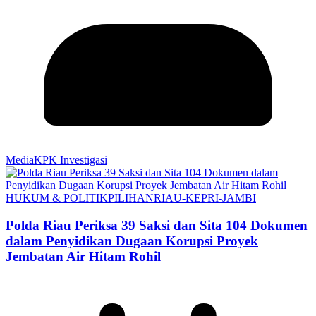
MediaKPK Investigasi
HUKUM & POLITIK
PILIHAN
RIAU-KEPRI-JAMBI
Polda Riau Periksa 39 Saksi dan Sita 104 Dokumen
dalam Penyidikan Dugaan Korupsi Proyek
Jembatan Air Hitam Rohil