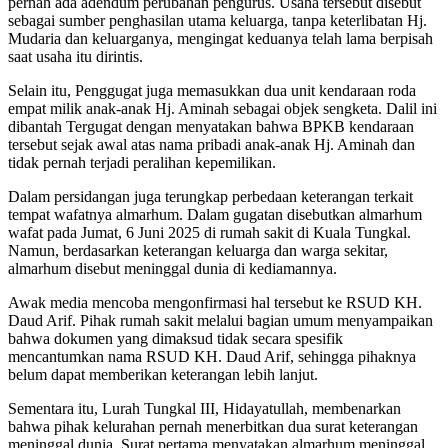
pernah ada adendum perubahan pengurus. Usaha tersebut disebut
sebagai sumber penghasilan utama keluarga, tanpa keterlibatan Hj.
Mudaria dan keluarganya, mengingat keduanya telah lama berpisah
saat usaha itu dirintis.
Selain itu, Penggugat juga memasukkan dua unit kendaraan roda
empat milik anak-anak Hj. Aminah sebagai objek sengketa. Dalil ini
dibantah Tergugat dengan menyatakan bahwa BPKB kendaraan
tersebut sejak awal atas nama pribadi anak-anak Hj. Aminah dan
tidak pernah terjadi peralihan kepemilikan.
Dalam persidangan juga terungkap perbedaan keterangan terkait
tempat wafatnya almarhum. Dalam gugatan disebutkan almarhum
wafat pada Jumat, 6 Juni 2025 di rumah sakit di Kuala Tungkal.
Namun, berdasarkan keterangan keluarga dan warga sekitar,
almarhum disebut meninggal dunia di kediamannya.
Awak media mencoba mengonfirmasi hal tersebut ke RSUD KH.
Daud Arif. Pihak rumah sakit melalui bagian umum menyampaikan
bahwa dokumen yang dimaksud tidak secara spesifik
mencantumkan nama RSUD KH. Daud Arif, sehingga pihaknya
belum dapat memberikan keterangan lebih lanjut.
Sementara itu, Lurah Tungkal III, Hidayatullah, membenarkan
bahwa pihak kelurahan pernah menerbitkan dua surat keterangan
meninggal dunia. Surat pertama menyatakan almarhum meninggal