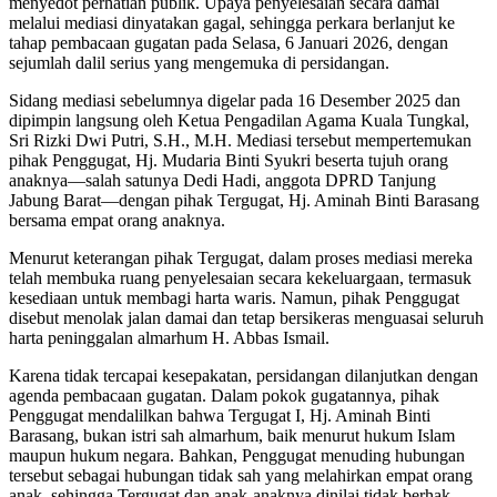
menyedot perhatian publik. Upaya penyelesaian secara damai
melalui mediasi dinyatakan gagal, sehingga perkara berlanjut ke
tahap pembacaan gugatan pada Selasa, 6 Januari 2026, dengan
sejumlah dalil serius yang mengemuka di persidangan.
Sidang mediasi sebelumnya digelar pada 16 Desember 2025 dan
dipimpin langsung oleh Ketua Pengadilan Agama Kuala Tungkal,
Sri Rizki Dwi Putri, S.H., M.H. Mediasi tersebut mempertemukan
pihak Penggugat, Hj. Mudaria Binti Syukri beserta tujuh orang
anaknya—salah satunya Dedi Hadi, anggota DPRD Tanjung
Jabung Barat—dengan pihak Tergugat, Hj. Aminah Binti Barasang
bersama empat orang anaknya.
Menurut keterangan pihak Tergugat, dalam proses mediasi mereka
telah membuka ruang penyelesaian secara kekeluargaan, termasuk
kesediaan untuk membagi harta waris. Namun, pihak Penggugat
disebut menolak jalan damai dan tetap bersikeras menguasai seluruh
harta peninggalan almarhum H. Abbas Ismail.
Karena tidak tercapai kesepakatan, persidangan dilanjutkan dengan
agenda pembacaan gugatan. Dalam pokok gugatannya, pihak
Penggugat mendalilkan bahwa Tergugat I, Hj. Aminah Binti
Barasang, bukan istri sah almarhum, baik menurut hukum Islam
maupun hukum negara. Bahkan, Penggugat menuding hubungan
tersebut sebagai hubungan tidak sah yang melahirkan empat orang
anak, sehingga Tergugat dan anak-anaknya dinilai tidak berhak