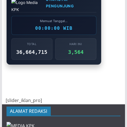
PENGUNJUNG
Memuat Tanggal...
00:00:00 WIB
TOTAL
HARI INI
36,664,715
3,564
[slider_iklan_pro]
ALAMAT REDAKSI