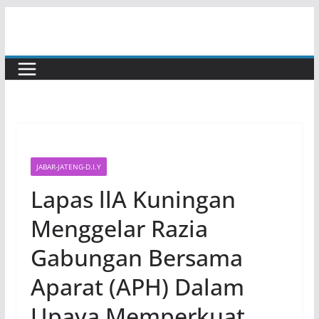
Skip
to
content
JABAR-JATENG-D.I.Y
Lapas llA Kuningan
Menggelar Razia
Gabungan Bersama
Aparat (APH) Dalam
Upaya Memperkuat