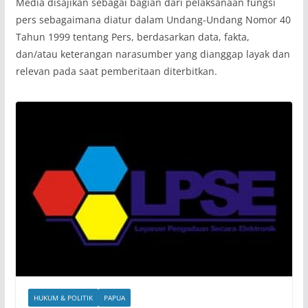
Media disajikan sebagai bagian dari pelaksanaan fungsi
pers sebagaimana diatur dalam Undang-Undang Nomor 40
Tahun 1999 tentang Pers, berdasarkan data, fakta,
dan/atau keterangan narasumber yang dianggap layak dan
relevan pada saat pemberitaan diterbitkan.
HUKUM & POLITIK
PAPUA