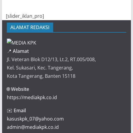
[slider_iklan_pro]
ALAMAT REDAKSI
📍
Alamat
Jl. Veteran Blok D12/13, Lt.2, RT.005/008,
Kel. Sukasari, Kec. Tangerang,
Kota Tangerang, Banten 15118
🌐
Website
https://mediakpk.co.id
✉️
Email
kasuskpk_07@yahoo.com
admin@mediakpk.co.id