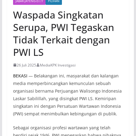
JABAR-JATENG-D.I.Y
PILIHAN
Waspada Singkatan
Serupa, PWI Tegaskan
Tidak Terkait dengan
PWI LS
26 Juli 2025
MediaKPK Investigasi
BEKASI
— Belakangan ini, masyarakat dan kalangan
media memperbincangkan kemunculan sebuah
organisasi bernama Perjuangan Walisongo Indonesia
Laskar Sabilillah, yang disingkat PWI LS. Kemiripan
singkatan ini dengan Persatuan Wartawan Indonesia
(PWI) sempat menimbulkan kebingungan di publik.
Sebagai organisasi profesi wartawan yang telah
berdiri sejak 1946, PWI menegaskan bahwa pihaknya