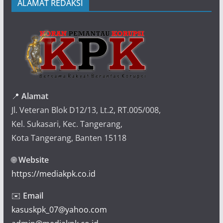
ALAMAT REDAKSI
📍
Alamat
Jl. Veteran Blok D12/13, Lt.2, RT.005/008,
Kel. Sukasari, Kec. Tangerang,
Kota Tangerang, Banten 15118
🌐
Website
https://mediakpk.co.id
✉️
Email
kasuskpk_07@yahoo.com