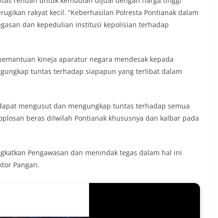
tas rendah untuk kemudian dijual dengan harga tinggi
ugikan rakyat kecil. “Keberhasilan Polresta Pontianak dalam
san dan kepedulian institusi kepolisian terhadap
 pemantuan kineja aparatur negara mendesak kepada
ungkap tuntas terhadap siapapun yang terlibat dalam
r dapat mengusut dan mengungkap tuntas terhadap semua
plosan beras dilwilah Pontianak khususnya dan kalbar pada
ingkatkan Pengawasan dan menindak tegas dalam hal ini
ktor Pangan.