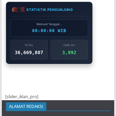
STATISTIK PENGUNJUNG
Memuat Tanggal...
00:00:00 WIB
TOTAL
HARI INI
36,669,807
3,992
[slider_iklan_pro]
ALAMAT REDAKSI