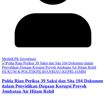
MediaKPK Investigasi
HUKUM & POLITIK
PILIHAN
RIAU-KEPRI-JAMBI
Polda Riau Periksa 39 Saksi dan Sita 104 Dokumen
dalam Penyidikan Dugaan Korupsi Proyek
Jembatan Air Hitam Rohil