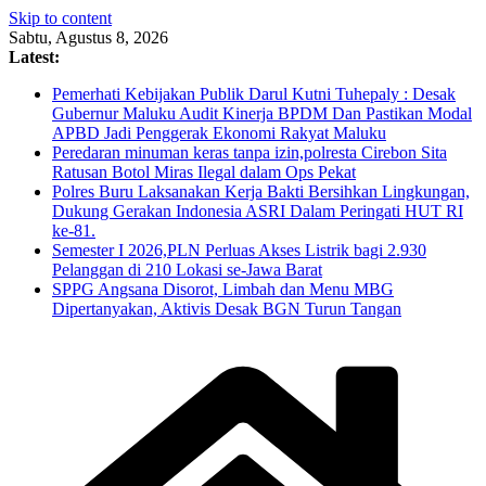
Skip to content
Sabtu, Agustus 8, 2026
Latest:
Pemerhati Kebijakan Publik Darul Kutni Tuhepaly : Desak
Gubernur Maluku Audit Kinerja BPDM Dan Pastikan Modal
APBD Jadi Penggerak Ekonomi Rakyat Maluku
Peredaran minuman keras tanpa izin,polresta Cirebon Sita
Ratusan Botol Miras Ilegal dalam Ops Pekat
Polres Buru Laksanakan Kerja Bakti Bersihkan Lingkungan,
Dukung Gerakan Indonesia ASRI Dalam Peringati HUT RI
ke-81.
Semester I 2026,PLN Perluas Akses Listrik bagi 2.930
Pelanggan di 210 Lokasi se-Jawa Barat
SPPG Angsana Disorot, Limbah dan Menu MBG
Dipertanyakan, Aktivis Desak BGN Turun Tangan