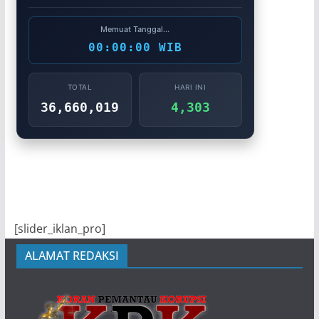
Memuat Tanggal...
00:00:00 WIB
TOTAL
HARI INI
36,660,019
4,303
[slider_iklan_pro]
ALAMAT REDAKSI