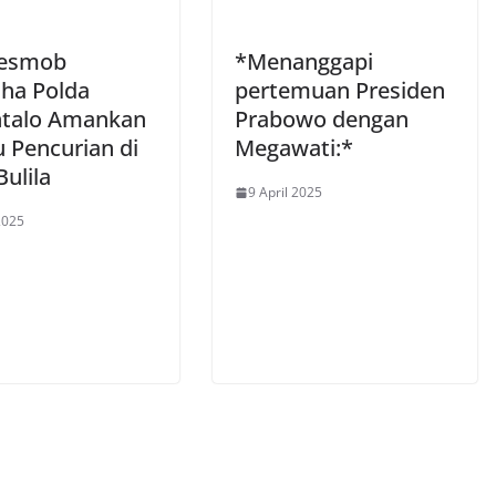
Resmob
*Menanggapi
ha Polda
pertemuan Presiden
talo Amankan
Prabowo dengan
u Pencurian di
Megawati:*
ulila
9 April 2025
2025