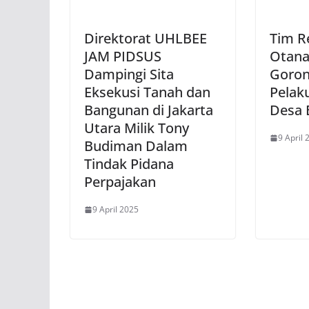
Direktorat UHLBEE
Tim 
JAM PIDSUS
Otana
Dampingi Sita
Goron
Eksekusi Tanah dan
Pelak
Bangunan di Jakarta
Desa B
Utara Milik Tony
9 April 
Budiman Dalam
Tindak Pidana
Perpajakan
9 April 2025