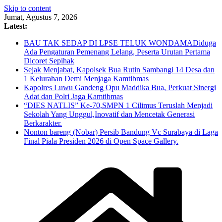
Skip to content
Jumat, Agustus 7, 2026
Latest:
BAU TAK SEDAP DI LPSE TELUK WONDAMADiduga
Ada Pengaturan Pemenang Lelang, Peserta Urutan Pertama
Dicoret Sepihak
Sejak Menjabat, Kapolsek Bua Rutin Sambangi 14 Desa dan
1 Kelurahan Demi Menjaga Kamtibmas
Kapolres Luwu Gandeng Opu Maddika Bua, Perkuat Sinergi
Adat dan Polri Jaga Kamtibmas
“DIES NATLIS” Ke-70,SMPN 1 Cilimus Teruslah Menjadi
Sekolah Yang Unggul,Inovatif dan Mencetak Generasi
Berkarakter.
Nonton bareng (Nobar) Persib Bandung Vc Surabaya di Laga
Final Piala Presiden 2026 di Open Space Gallery.