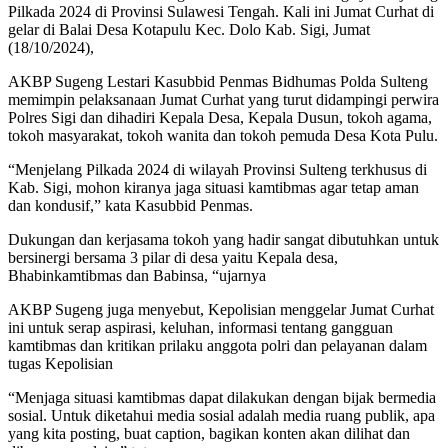
Pilkada 2024 di Provinsi Sulawesi Tengah. Kali ini Jumat Curhat di
gelar di Balai Desa Kotapulu Kec. Dolo Kab. Sigi, Jumat
(18/10/2024),
AKBP Sugeng Lestari Kasubbid Penmas Bidhumas Polda Sulteng
memimpin pelaksanaan Jumat Curhat yang turut didampingi perwira
Polres Sigi dan dihadiri Kepala Desa, Kepala Dusun, tokoh agama,
tokoh masyarakat, tokoh wanita dan tokoh pemuda Desa Kota Pulu.
“Menjelang Pilkada 2024 di wilayah Provinsi Sulteng terkhusus di
Kab. Sigi, mohon kiranya jaga situasi kamtibmas agar tetap aman
dan kondusif,” kata Kasubbid Penmas.
Dukungan dan kerjasama tokoh yang hadir sangat dibutuhkan untuk
bersinergi bersama 3 pilar di desa yaitu Kepala desa,
Bhabinkamtibmas dan Babinsa, “ujarnya
AKBP Sugeng juga menyebut, Kepolisian menggelar Jumat Curhat
ini untuk serap aspirasi, keluhan, informasi tentang gangguan
kamtibmas dan kritikan prilaku anggota polri dan pelayanan dalam
tugas Kepolisian
“Menjaga situasi kamtibmas dapat dilakukan dengan bijak bermedia
sosial. Untuk diketahui media sosial adalah media ruang publik, apa
yang kita posting, buat caption, bagikan konten akan dilihat dan