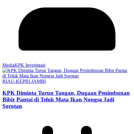
MediaKPK Investigasi
RIAU-KEPRI-JAMBI
KPK Diminta Turun Tangan, Dugaan Penimbunan
Bibir Pantai di Teluk Mata Ikan Nongsa Jadi
Sorotan