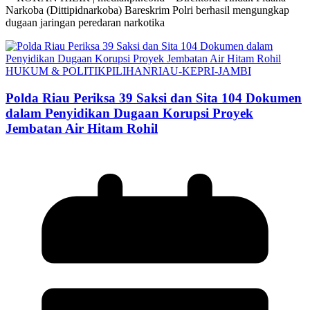
Narkoba (Dittipidnarkoba) Bareskrim Polri berhasil mengungkap
dugaan jaringan peredaran narkotika
HUKUM & POLITIK
PILIHAN
RIAU-KEPRI-JAMBI
Polda Riau Periksa 39 Saksi dan Sita 104 Dokumen
dalam Penyidikan Dugaan Korupsi Proyek
Jembatan Air Hitam Rohil