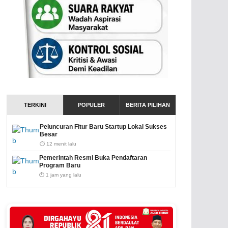
TERKINI
POPULER
BERITA PILIHAN
Peluncuran Fitur Baru Startup Lokal Sukses
Besar
⏱️ 12 menit lalu
Pemerintah Resmi Buka Pendaftaran
Program Baru
⏱️ 1 jam yang lalu