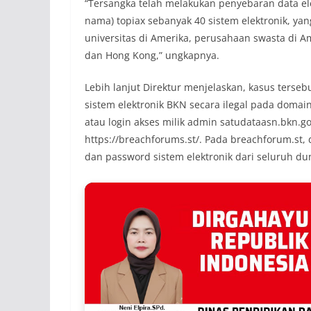
“Tersangka telah melakukan penyebaran data el
nama) topiax sebanyak 40 sistem elektronik, yan
universitas di Amerika, perusahaan swasta di Ame
dan Hong Kong,” ungkapnya.
Lebih lanjut Direktur menjelaskan, kasus terse
sistem elektronik BKN secara ilegal pada domai
atau login akses milik admin satudataasn.bkn.go
https://breachforums.st/. Pada breachforum.st
dan password sistem elektronik dari seluruh du