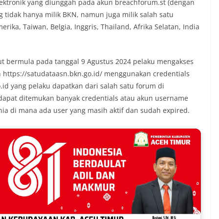
ektronik yang diunggah pada akun breachforum.st (dengan
g tidak hanya milik BKN, namun juga milik salah satu
rika, Taiwan, Belgia, Inggris, Thailand, Afrika Selatan, India
but bermula pada tanggal 9 Agustus 2024 pelaku mengakses
n https://satudataasn.bkn.go.id/ menggunakan credentials
.id yang pelaku dapatkan dari salah satu forum di
, dapat ditemukan banyak credentials atau akun username
nia di mana ada user yang masih aktif dan sudah expired.