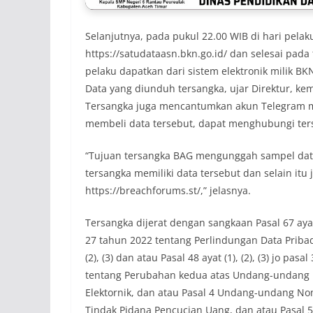
Selanjutnya, pada pukul 22.00 WIB di hari pelak
https://satudataasn.bkn.go.id/ dan selesai pada 
pelaku dapatkan dari sistem elektronik milik BKN
Data yang diunduh tersangka, ujar Direktur, ke
Tersangka juga mencantumkan akun Telegram mil
membeli data tersebut, dapat menghubungi ter
“Tujuan tersangka BAG mengunggah sampel dat
tersangka memiliki data tersebut dan selain it
https://breachforums.st/,” jelasnya.
Tersangka dijerat dengan sangkaan Pasal 67 ayat
27 tahun 2022 tentang Perlindungan Data Pribadi, d
(2), (3) dan atau Pasal 48 ayat (1), (2), (3) jo pa
tentang Perubahan kedua atas Undang-undang N
Elektornik, dan atau Pasal 4 Undang-undang N
Tindak Pidana Pencucian Uang, dan atau Pasa