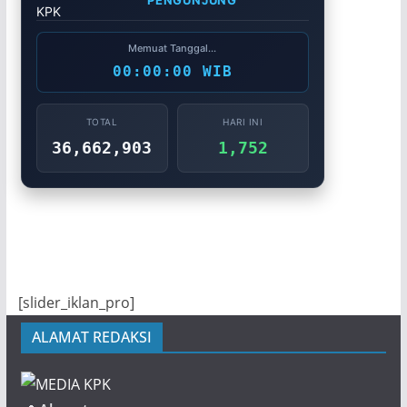
PENGUNJUNG
Memuat Tanggal...
00:00:00 WIB
TOTAL
HARI INI
36,662,903
1,752
[slider_iklan_pro]
ALAMAT REDAKSI