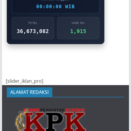
00:00:00 WIB
TOTAL
HARI INI
36,673,082
1,915
[slider_iklan_pro]
ALAMAT REDAKSI