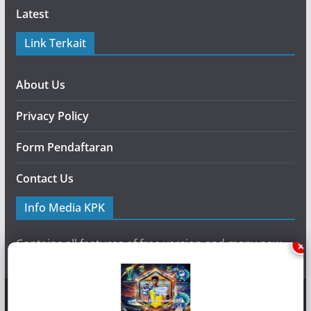
Latest
Link Terkait
About Us
Privacy Policy
Form Pendaftaran
Contact Us
Info Media KPK
Contains all features of free version and many new
×
additional features.
Copyright © {2020} {
Media-KPK
}. Powered by {Media KPK}
and {
Koran Pemantau Korupsi
}.