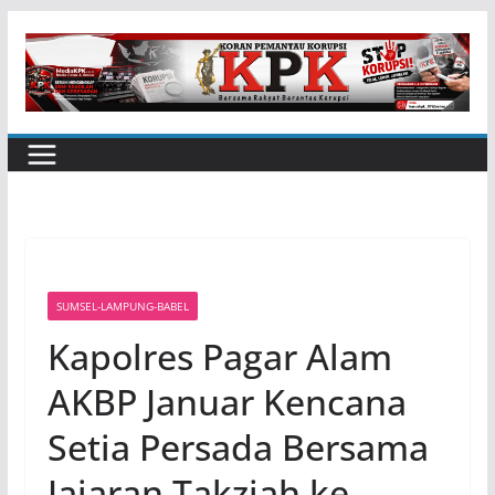
Skip
to
content
SUMSEL-LAMPUNG-BABEL
Kapolres Pagar Alam
AKBP Januar Kencana
Setia Persada Bersama
Jajaran Takziah ke