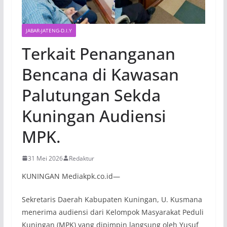
JABAR-JATENG-D.I.Y
Terkait Penanganan
Bencana di Kawasan
Palutungan Sekda
Kuningan Audiensi
MPK.
31 Mei 2026
Redaktur
KUNINGAN Mediakpk.co.id—
Sekretaris Daerah Kabupaten Kuningan, U. Kusmana
menerima audiensi dari Kelompok Masyarakat Peduli
Kuningan (MPK) yang dipimpin langsung oleh Yusuf