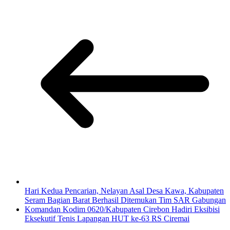
Hari Kedua Pencarian, Nelayan Asal Desa Kawa, Kabupaten
Seram Bagian Barat Berhasil Ditemukan Tim SAR Gabungan
Komandan Kodim 0620/Kabupaten Cirebon Hadiri Eksibisi
Eksekutif Tenis Lapangan HUT ke-63 RS Ciremai