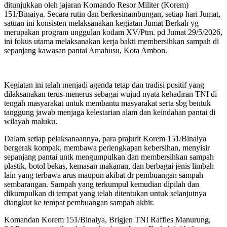
ditunjukkan oleh jajaran Komando Resor Militer (Korem)
151/Binaiya. Secara rutin dan berkesinambungan, setiap hari Jumat,
satuan ini konsisten melaksanakan kegiatan Jumat Berkah yg
merupakan program unggulan kodam XV/Ptm. pd Jumat 29/5/2026,
ini fokus utama melaksanakan kerja bakti membersihkan sampah di
sepanjang kawasan pantai Amahusu, Kota Ambon.
Kegiatan ini telah menjadi agenda tetap dan tradisi positif yang
dilaksanakan terus-menerus sebagai wujud nyata kehadiran TNI di
tengah masyarakat untuk membantu masyarakat serta sbg bentuk
tanggung jawab menjaga kelestarian alam dan keindahan pantai di
wilayah maluku.
Dalam setiap pelaksanaannya, para prajurit Korem 151/Binaiya
bergerak kompak, membawa perlengkapan kebersihan, menyisir
sepanjang pantai untk mengumpulkan dan membersihkan sampah
plastik, botol bekas, kemasan makanan, dan berbagai jenis limbah
lain yang terbawa arus maupun akibat dr pembuangan sampah
sembarangan. Sampah yang terkumpul kemudian dipilah dan
dikumpulkan di tempat yang telah ditentukan untuk selanjutnya
diangkut ke tempat pembuangan sampah akhir.
Komandan Korem 151/Binaiya, Brigjen TNI Raffles Manurung,