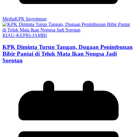
MediaKPK Investigasi
RIAU-KEPRI-JAMBI
KPK Diminta Turun Tangan, Dugaan Penimbunan
Bibir Pantai di Teluk Mata Ikan Nongsa Jadi
Sorotan