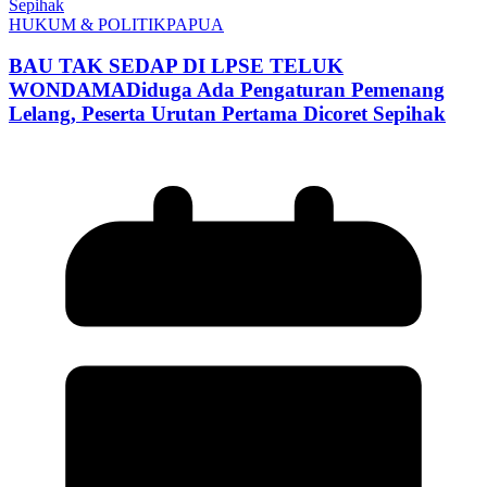
HUKUM & POLITIK
PAPUA
BAU TAK SEDAP DI LPSE TELUK
WONDAMADiduga Ada Pengaturan Pemenang
Lelang, Peserta Urutan Pertama Dicoret Sepihak