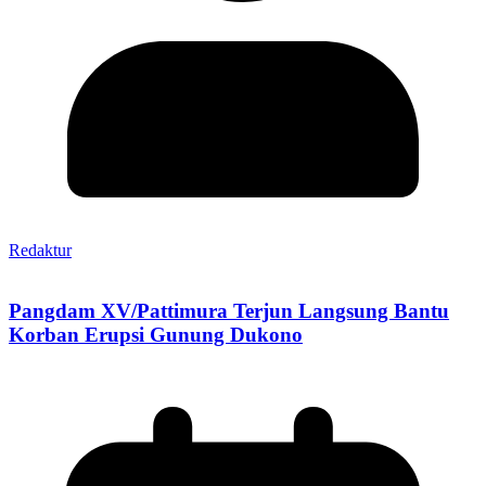
Redaktur
Pangdam XV/Pattimura Terjun Langsung Bantu
Korban Erupsi Gunung Dukono