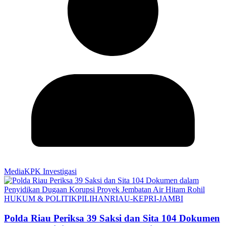
MediaKPK Investigasi
HUKUM & POLITIK
PILIHAN
RIAU-KEPRI-JAMBI
Polda Riau Periksa 39 Saksi dan Sita 104 Dokumen