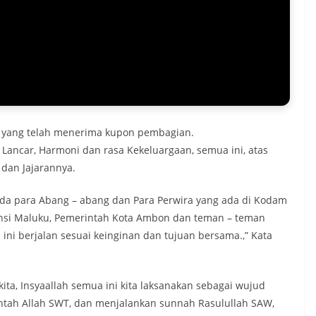
 yang telah menerima kupon pembagian.
Lancar, Harmoni dan rasa Kekeluargaan, semua ini, atas
dan Jajarannya.
a para Abang – abang dan Para Perwira yang ada di Kodam
insi Maluku, Pemerintah Kota Ambon dan teman – teman
ni berjalan sesuai keinginan dan tujuan bersama.,” Kata
ita, Insyaallah semua ini kita laksanakan sebagai wujud
intah Allah SWT, dan menjalankan sunnah Rasulullah SAW,