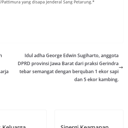
attimura yang disapa Jenderal Sang Petarung.*
h
Idul adha George Edwin Sugiharto, anggota
DPRD provinsi Jawa Barat dari praksi Gerindra
arja
tebar semangat dengan berquban 1 ekor sapi
dan 5 ekor kambing.
s Keluarga
Sinergi Keamanan