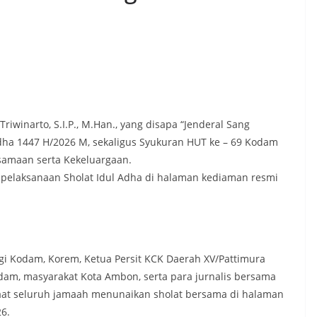
winarto, S.I.P., M.Han., yang disapa “Jenderal Sang
Adha 1447 H/2026 M, sekaligus Syukuran HUT ke – 69 Kodam
samaan serta Kekeluargaan.
 pelaksanaan Sholat Idul Adha di halaman kediaman resmi
nggi Kodam, Korem, Ketua Persit KCK Daerah XV/Pattimura
Kodam, masyarakat Kota Ambon, serta para jurnalis bersama
saat seluruh jamaah menunaikan sholat bersama di halaman
6.