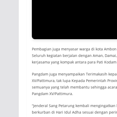
Pembagian juga menyasar warga di kota Ambon
Seluruh kegiatan berjalan dengan Aman, Damai, 
kerjasama yang kompak antara para Pati Kodam 
Pangdam juga menyampaikan Terimakasih kepad
XV/Pattimura, tak lupa Kepada Pemerintah Prov
semuanya yang telah membantu sehingga acara i
Pangdam XV/Pattimura.
“Jenderal Sang Petarung kembali mengingatkan k
berkurban di Hari Idul Adha sesuai dengan per