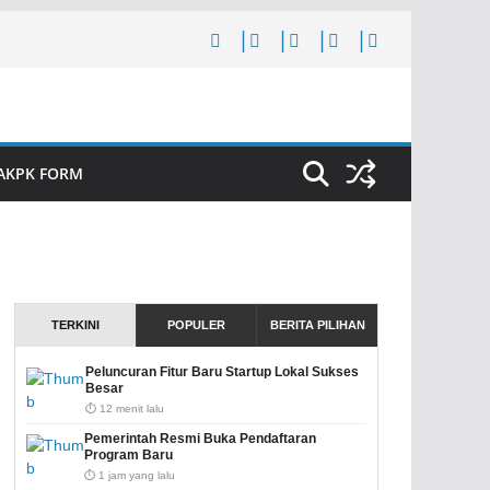
AKPK FORM
TERKINI
POPULER
BERITA PILIHAN
Peluncuran Fitur Baru Startup Lokal Sukses
Besar
⏱️ 12 menit lalu
Pemerintah Resmi Buka Pendaftaran
Program Baru
⏱️ 1 jam yang lalu