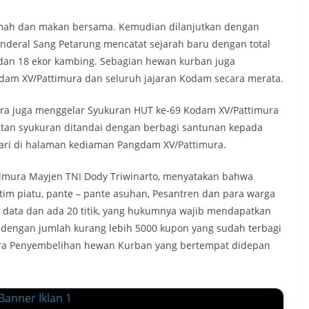
tamah dan makan bersama. Kemudian dilanjutkan dengan
nderal Sang Petarung mencatat sejarah baru dengan total
i dan 18 ekor kambing. Sebagian hewan kurban juga
odam XV/Pattimura dan seluruh jajaran Kodam secara merata.
ra juga menggelar Syukuran HUT ke-69 Kodam XV/Pattimura
atan syukuran ditandai dengan berbagi santunan kepada
hari di halaman kediaman Pangdam XV/Pattimura.
imura Mayjen TNI Dody Triwinarto, menyatakan bahwa
im piatu, pante – pante asuhan, Pesantren dan para warga
di data dan ada 20 titik, yang hukumnya wajib mendapatkan
si dengan jumlah kurang lebih 5000 kupon yang sudah terbagi
 acara Penyembelihan hewan Kurban yang bertempat didepan