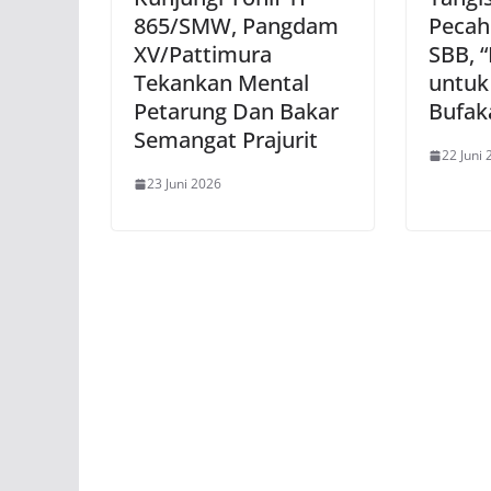
865/SMW, Pangdam
Pecah 
XV/Pattimura
SBB, 
Tekankan Mental
untuk 
Petarung Dan Bakar
Bufak
Semangat Prajurit
22 Juni
23 Juni 2026