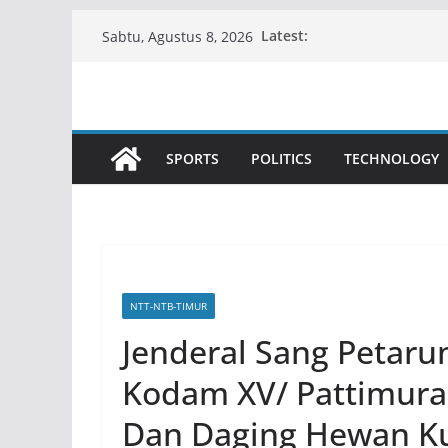
Skip
Latest:
Sabtu, Agustus 8, 2026
to
content
SPORTS
POLITICS
TECHNOLOGY
NTT-NTB-TIMUR
Jenderal Sang Petaru
Kodam XV/ Pattimura
Dan Daging Hewan Kur