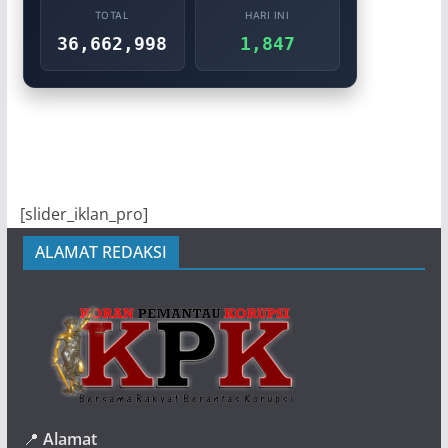
TOTAL
HARI INI
36,662,998
1,847
[slider_iklan_pro]
ALAMAT REDAKSI
📍
Alamat