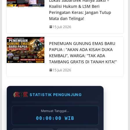
Lukas Sabarofek Hanya Saksi –
Koalisi Hukum & LSM Beri
Peringatan Keras: Jangan Tutup
Mata dan Telinga!
15 Juli 2026
PENEMUAN GUNUNG EMAS BARU
PAPUA : “AKAN ADA KISAH DUKA
KEMBALI”, WARGA: “TAK ADA
TAMBANG GRATIS DI TANAH KITA!”
15 Juli 2026
STATISTIK PENGUNJUNG
Memuat Tanggal...
00:00:00 WIB