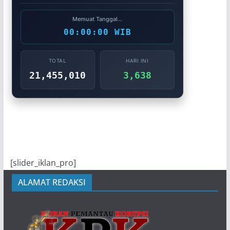
Memuat Tanggal...
00:00:00 WIB
TOTAL
HARI INI
21,455,010
3,638
[slider_iklan_pro]
ALAMAT REDAKSI