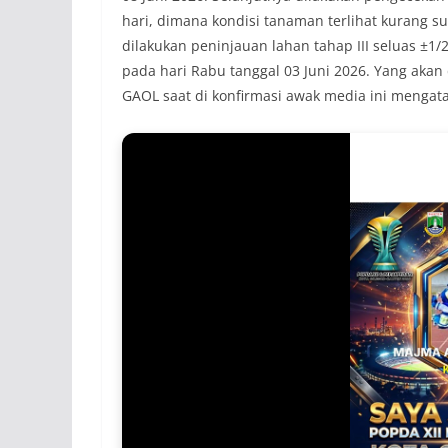
hari, dimana kondisi tanaman terlihat kurang sub
dilakukan peninjauan lahan tahap III seluas ±
pada hari Rabu tanggal 03 Juni 2026. Yang akan 
GAOL saat di konfirmasi awak media ini mengat