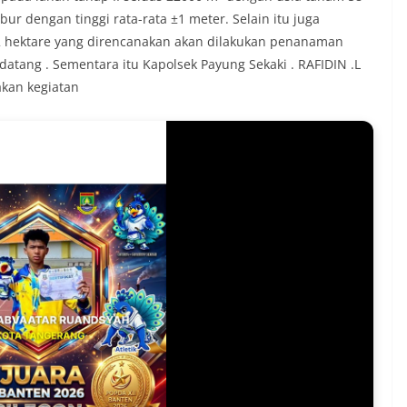
ur dengan tinggi rata-rata ±1 meter. Selain itu juga
1/2 hektare yang direncanakan akan dilakukan penanaman
datang . Sementara itu Kapolsek Payung Sekaki . RAFIDIN .L
akan kegiatan