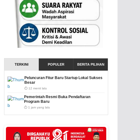
TERKINI
POPULER
BERITA PILIHAN
Peluncuran Fitur Baru Startup Lokal Sukses
Besar
⏱️ 12 menit lalu
Pemerintah Resmi Buka Pendaftaran
Program Baru
⏱️ 1 jam yang lalu