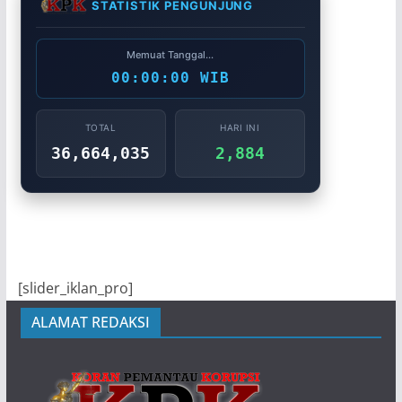
STATISTIK PENGUNJUNG
Memuat Tanggal...
00:00:00 WIB
TOTAL
HARI INI
36,664,035
2,884
[slider_iklan_pro]
ALAMAT REDAKSI