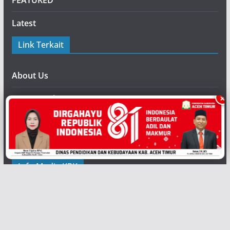
FEATURED
Latest
Link Terkait
About Us
×
Privacy Policy
Form Pendaftaran
Contact Us
Info Media KPK
Contains all features of free version and many new
additional features.
Copyright ©