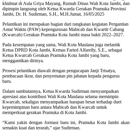
khidmat di Aula Griya Mayang, Rumah Dinas Wali Kota Jambi, dan
dipimpin langsung oleh Ketua Kwarda Gerakan Pramuka Provinsi
Jambi, Dr. H. Sudirman, S.H., M.H.Jumat, 16/05/2025
Pelantikan ini merupakan bagian dari rangkaian kegiatan Pergantian
Antar Waktu (PAW) kepengurusan Mabicab dan Kwartir Cabang
(Kwarcab) Gerakan Pramuka Kota Jambi masa bakti 2022–2027.
Pada kesempatan yang sama, Wali Kota Maulana juga melantik
Ketua DPRD Kota Jambi, Kemas Faried Alfarelly, S.E., sebagai
Ketua Kwarcab Gerakan Pramuka Kota Jambi yang baru,
menggantikan dirinya.
Prosesi pelantikan diawali dengan pengucapan Janji Trisatya,
pembacaan ikrar, dan penyematan pin jabatan kepada pengurus
baru.
Dalam sambutannya, Ketua Kwarda Sudirman menyampaikan
apresiasi atas kontribusi Wali Kota Maulana selama memimpin
Kwarcab, sekaligus menyampaikan harapan besar terhadap duet
kepemimpinan baru antara Mabicab dan Kwarcab untuk
memperkuat gerakan Pramuka di Kota Jambi.
“Kami yakin dengan formasi baru ini, Pramuka Kota Jambi akan
semakin kuat dan terarah,” ujar Sudirman.