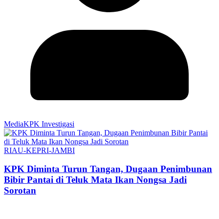
MediaKPK Investigasi
RIAU-KEPRI-JAMBI
KPK Diminta Turun Tangan, Dugaan Penimbunan
Bibir Pantai di Teluk Mata Ikan Nongsa Jadi
Sorotan