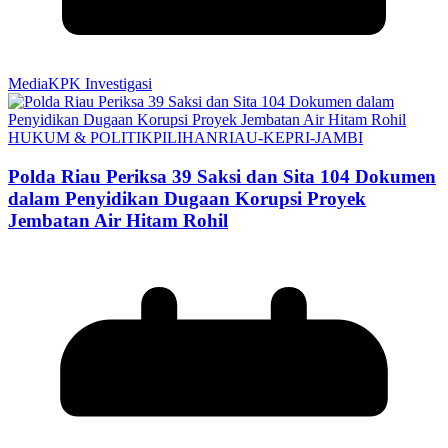
MediaKPK Investigasi
HUKUM & POLITIK
PILIHAN
RIAU-KEPRI-JAMBI
Polda Riau Periksa 39 Saksi dan Sita 104 Dokumen
dalam Penyidikan Dugaan Korupsi Proyek
Jembatan Air Hitam Rohil