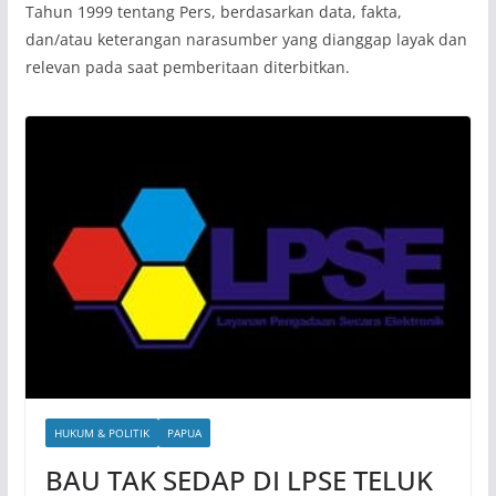
Tahun 1999 tentang Pers, berdasarkan data, fakta,
dan/atau keterangan narasumber yang dianggap layak dan
relevan pada saat pemberitaan diterbitkan.
HUKUM & POLITIK
PAPUA
BAU TAK SEDAP DI LPSE TELUK