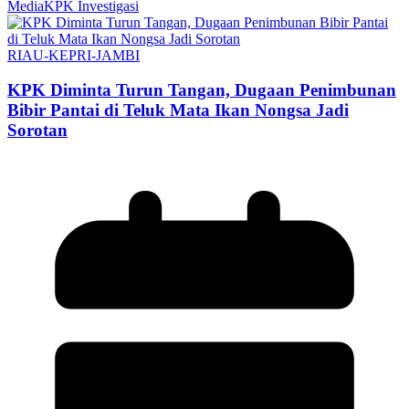
MediaKPK Investigasi
RIAU-KEPRI-JAMBI
KPK Diminta Turun Tangan, Dugaan Penimbunan
Bibir Pantai di Teluk Mata Ikan Nongsa Jadi
Sorotan