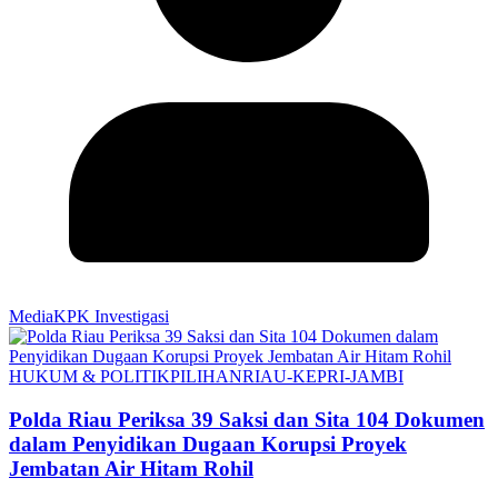
MediaKPK Investigasi
HUKUM & POLITIK
PILIHAN
RIAU-KEPRI-JAMBI
Polda Riau Periksa 39 Saksi dan Sita 104 Dokumen
dalam Penyidikan Dugaan Korupsi Proyek
Jembatan Air Hitam Rohil