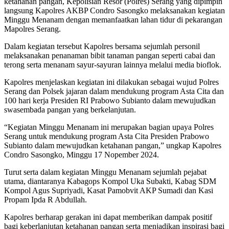
ketahanan pangan, Kepolisian Resor (Polres) Serang yang dipimpin
langsung Kapolres AKBP Condro Sasongko melaksanakan kegiatan
Minggu Menanam dengan memanfaatkan lahan tidur di pekarangan
Mapolres Serang.
Dalam kegiatan tersebut Kapolres bersama sejumlah personil
melaksanakan penanaman bibit tanaman pangan seperti cabai dan
terong serta menanam sayur-sayuran lainnya melalui media bioflok.
Kapolres menjelaskan kegiatan ini dilakukan sebagai wujud Polres
Serang dan Polsek jajaran dalam mendukung program Asta Cita dan
100 hari kerja Presiden RI Prabowo Subianto dalam mewujudkan
swasembada pangan yang berkelanjutan.
“Kegiatan Minggu Menanam ini merupakan bagian upaya Polres
Serang untuk mendukung program Asta Cita Presiden Prabowo
Subianto dalam mewujudkan ketahanan pangan,” ungkap Kapolres
Condro Sasongko, Minggu 17 Nopember 2024.
Turut serta dalam kegiatan Minggu Menanam sejumlah pejabat
utama, diantaranya Kabagops Kompol Uka Subakti, Kabag SDM
Kompol Agus Supriyadi, Kasat Pamobvit AKP Sumadi dan Kasi
Propam Ipda R Abdullah.
Kapolres berharap gerakan ini dapat memberikan dampak positif
bagi keberlanjutan ketahanan pangan serta menjadikan inspirasi bagi