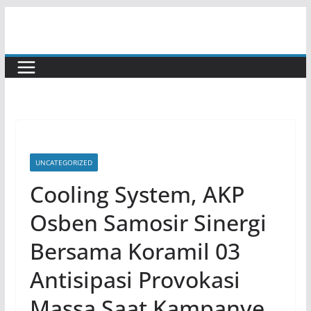
Skip
to
content
UNCATEGORIZED
Cooling System, AKP
Osben Samosir Sinergi
Bersama Koramil 03
Antisipasi Provokasi
Massa Saat Kampanye