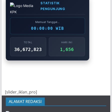
STATISTIK
PENGUNJUNG
Memuat Tanggal...
00:00:00 WIB
TOTAL
HARI INI
36,672,823
1,656
[slider_iklan_pro]
ALAMAT REDAKSI