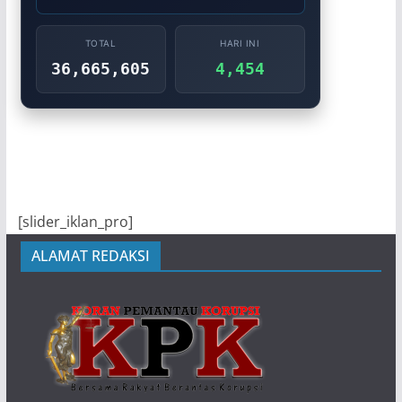
TOTAL
HARI INI
36,665,605
4,454
[slider_iklan_pro]
ALAMAT REDAKSI