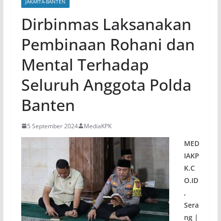
JAKARTA-BANTEN
Dirbinmas Laksanakan
Pembinaan Rohani dan
Mental Terhadap
Seluruh Anggota Polda
Banten
5 September 2024
MediaKPK
MED
IAKP
K.C
O.ID
,
Sera
ng |