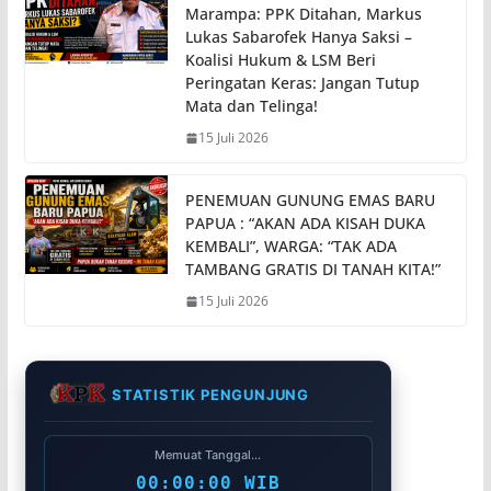
Marampa: PPK Ditahan, Markus
Lukas Sabarofek Hanya Saksi –
Koalisi Hukum & LSM Beri
Peringatan Keras: Jangan Tutup
Mata dan Telinga!
15 Juli 2026
PENEMUAN GUNUNG EMAS BARU
PAPUA : “AKAN ADA KISAH DUKA
KEMBALI”, WARGA: “TAK ADA
TAMBANG GRATIS DI TANAH KITA!”
15 Juli 2026
STATISTIK PENGUNJUNG
Memuat Tanggal...
00:00:00 WIB